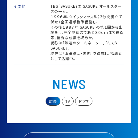
その他
TBS「SASUKE」の SASUKE オールスター
ズの一人。
１９９６年、クイックマッスル（３分間腕立て
伏せ）全国選手権準優勝し、
その後１９９７年 SASUKE の第１回から出
場をし、完全制覇まであと３０ｃｍまで迫る
等、優秀な成績を収めた。
愛称は「浪速のターミネーター」「ミスター
SASUKE」。
現在は「山田軍団・黒虎」を結成し、指導者
として活躍中。
NEWS
広告
TV
ドラマ
＜契約中＞
2025 SMBCコンシューマーファイナンス株式会社「プロミス」
引越し編