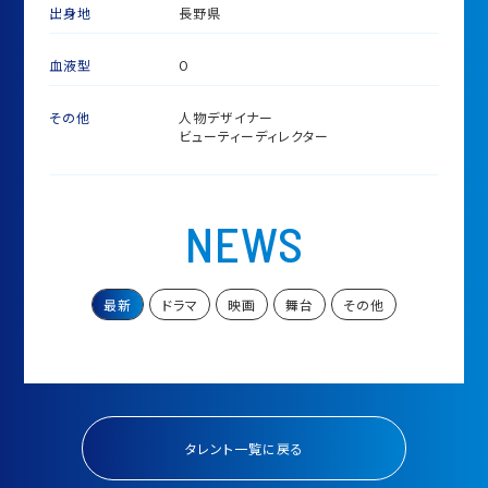
出身地
長野県
血液型
O
その他
人物デザイナー
ビューティーディレクター
NEWS
最新
ドラマ
映画
舞台
その他
「人物デザイン」というジャンルを開拓し、作品中の登場人物
のビジュアルコンセプト、衣装、ヘアメイク、小道具を統括。ト
ータルでキャラクターのデザインを生み出している。
タレント一覧に戻る
きっかけは、2010年の大河ドラマ『龍馬伝』において、「人物デ
ザイン監修」という独自の職掌を与えられたことによる。これ