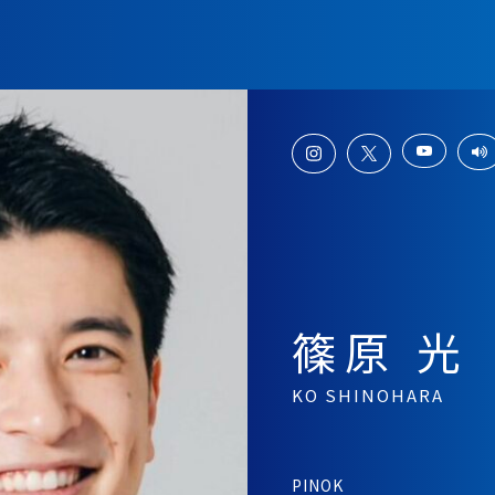
篠原 光
KO SHINOHARA
PINOK