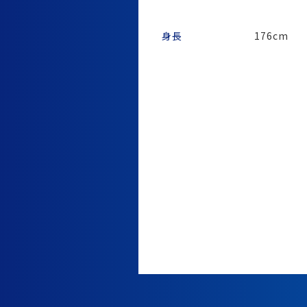
身長
176cm
eスポーツキャスターとフリ
フォーマルな社内イベント
【広告】