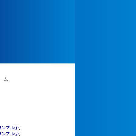
ーム
サンプル①
」
サンプル②
」