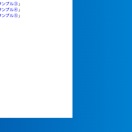
サンプル③
」
サンプル④
」
サンプル⑤
」
活動中。