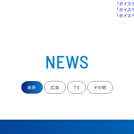
「
ボイス
「
ボイス
「
ボイス
NEWS
最新
広告
TV
その他
ーアナウンサーの両軸に「”好き”を、わかりやすく」をテーマに、
司会からカジュアルなゲームイベント実況MC、ラジオ出演など、幅広く