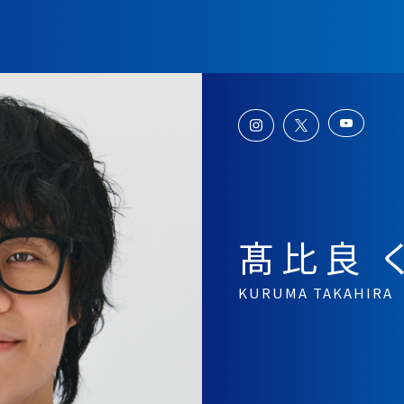
髙比良 
KURUMA TAKAHIRA