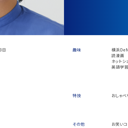
月3日
趣味
横浜De
読漫画
ネットシ
英語学
特技
おしゃべ
その他
お笑いコ