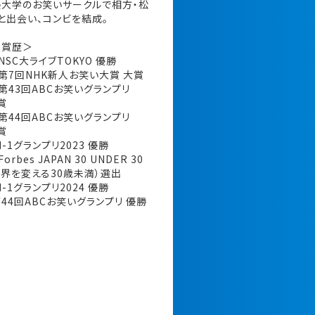
大学のお笑いサークルで相方・松
と出会い、コンビを結成。
受賞歴＞
 NSC大ライブTOKYO 優勝
年 第7回NHK新人お笑い大賞 大賞
 第43回ABCお笑いグランプリ
賞
 第44回ABCお笑いグランプリ
賞
ランプリ2023 優勝
Forbes JAPAN 30 UNDER 30
（世界を変える30歳未満）選出
ランプリ2024 優勝
回ABCお笑いグランプリ 優勝