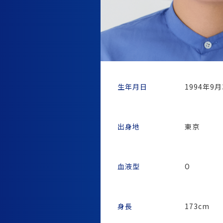
生年月日
1994年9
出身地
東京
血液型
O
身長
173cm