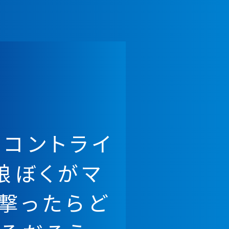
コントライ
娘ぼくがマ
撃ったらど