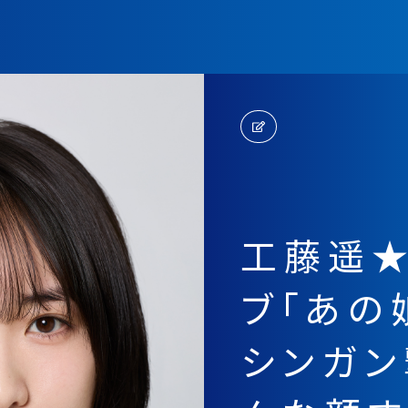
工藤遥★
ブ「あの
シンガン