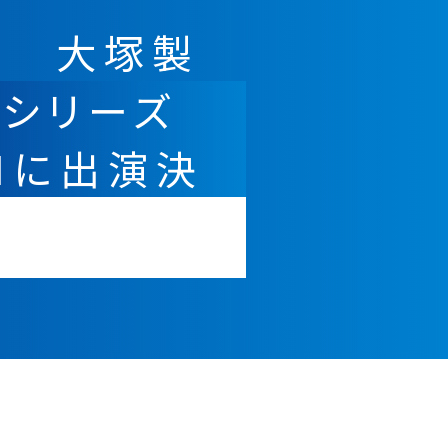
琴 大塚製
シリーズ
CMに出演決