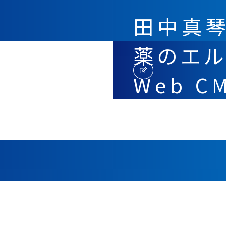
田中真
薬のエル
Web 
定！